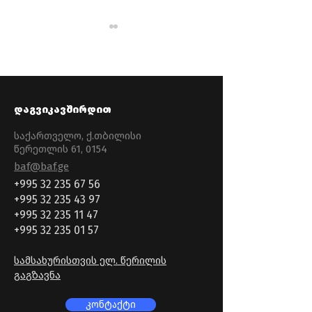
დაგვიკავშირდით
საკონსულტაციო
📣
საქართველო, ქ.თბილისი
ტრენინგი
მნიშვნელოვან
წერეთლის 61, 0154
სიახლე!
baf@baf.ge
გაეცანით
პროფესიონალ
+995 32 235 67 56
ბუღალტერთა
+995 32 235 43 97
ინსტიტუტის (IPA
+995 32 235 11 47
ახალ ვებგვერდ
+995 32 235 01 57
სამსახურისთვის ელ. წერილის
გაგზავნა
კონტაქტი