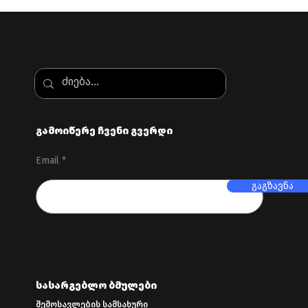
გამოიწერე ჩვენი გვერდი
საკონსულტაციო
📣 მნიშვნელ
ტრენინგი
სიახლე! გაე
Email
პროფესიონ
ბუღალტერთ
გაგზავნა
ინსტიტუტის 
ვებგვერდს!
სასარგებლო ბმულები
შემოსავლების სამსახური