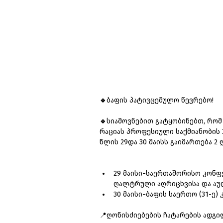
🔹
ბაფის პატივცემულო წევრებო!
🔹
სი­ა­მოვ­ნე­ბით ­გატყო­ბი­ნებთ, ­რო
რა­ცი­ას­ პრო­ფე­სი­უ­ლი ­საქ­მი­ა­ნო­ბის­
წლის ­29­და­ 30­ მა­ისს ­გა­ი­მარ­თე­ბა ­2 ­ღ
29 ­მა­ი­სი­−­სა­ერ­თა­შო­რი­სო­ კონ
ღალ­ტ­რუ­ლი ­აღ­რიცხ­ვი­სა ­და ­აუ
30 ­მა­ი­სი­−­ბა­ფის ­სა­ერ­თო­ (31-­ე)­
📍ღო­ნის­ძი­ე­ბე­ბის ­ჩა­ტა­რე­ბის ­ად­გი­