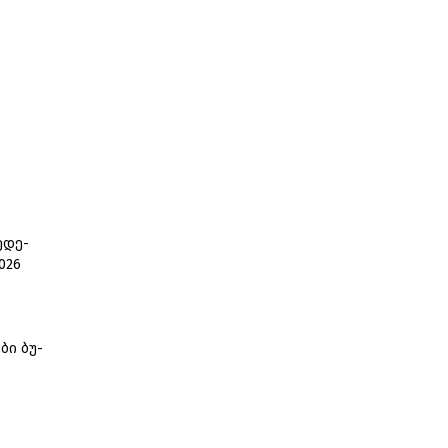
ე­დე­
026­ 
ბი­ ბუ­