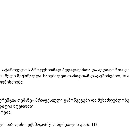
მ ­სა­ქარ­თ­ვე­ლოს­ პრო­ფე­სი­ო­ნალ ­ბუ­ღალ­ტერ­თა და ­აუდი­ტორ­თა­ ფ
 30­ წე­ლი ­შე­უს­რულ­და. სა­ი­უ­ბი­ლეო­ თა­რიღ­თან ­და­კავ­ში­რე­ბით, ­📅­2
ო­ნის­ძი­ე­ბა:­
­ფე­რენ­ცია ­თე­მა­ზე­−­„პროფესიული ­გა­მოწ­ვე­ვე­ბი ­და ­შე­საძ­ლებ­ლო­ბე­
დი­ტის­ სფე­რო­ში“;
 კრე­ბა.
ლი: ­თბი­ლი­სი,­ ექ­ს­პო­ჯორ­ჯი­ა,­ წე­რეთ­ლის­ გამ­ზ.­ 118