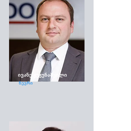
ივანე ჟუჟუნაშვილი
წევრი