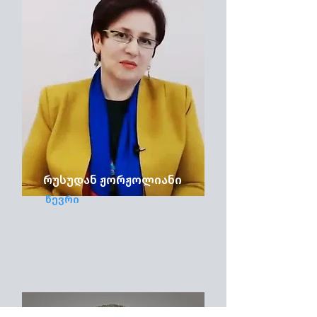
რუსუდან ჟორჟოლიანი
წევრი