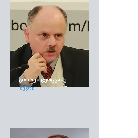
გიორგი ცერცვაძე
წევრი