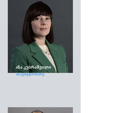
ანა კუსრაშვილი
თავმჯდომარე