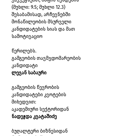
(მუხლი: 9.5; მუხლი 12.3) 
შესაბამისად, არჩევნებში 
მონაწილეობის მსურველი 
კანდიდატების სიას და მათ 
სამოტივაციო
წერილებს.
გამგეობის თავმჯდომარეობის 
კანდიდატი
ლე­ვან სა­ბა­უ­რი
გამგეობის წევრობის 
კანდიდატები კვოტების 
მიხედვით:
აკა­დე­მი­უ­რი სექ­ტო­რი­დან
ნა­დეჟ­და კვა­ტა­ში­ძე
ბუ­ღალ­ტე­რი ბიზ­ნე­სი­დან