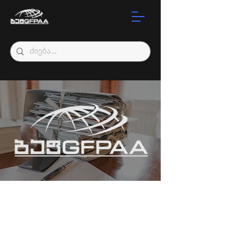
საგამოცდო
ტესტების